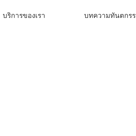
บริการของเรา
บทความทันตกร
ันตกรรมจัดฟันแบบเหล็ก
–
รีเทนเนอร์คืออะไร
บใส
–
คำแนะนำสำหรับการจั
ันตกรรมเพื่อการรักษา
ฟัน
ันตกรรมเพื่อความ
–
ฟันขาวถอดได้ แปะฟัน
ยงาม
ขาว
ารฝังรากเทียม
–
ข้อดีของการจัดฟันแบ
ดามอน