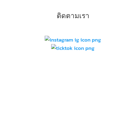
ติดตามเรา
–
ท
แบ
–
ท
–
ท
สว
–
ก