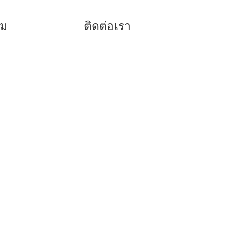
รม
ติดต่อเรา
038-416817
ด
038-416779
080-5920773
086-8199418
096-3050765
บ
คลิก
Facebook
คลิก Line @dppattaya.com