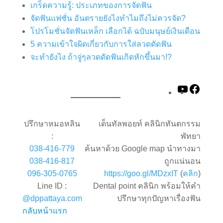
เกร็ดความรู้: ประเภทของการจัดฟัน
จัดฟันแฟชั่น อันตรายยังไงทำไมถึงไม่ควรจัด?
โปรโมชั่นจัดฟันเหล็ก เลือกได้ ฉบับมนุษย์เงินเดือน
5 ความเข้าใจผิดเกี่ยวกับการใส่ลวดดัดฟัน
จะทำยังไง ถ้าจู่ๆลวดดัดฟันเกิดหักขึ้นมา!?
YouTube
Faceb
ปรึกษาหมอหลิน
เด็นทัลพอยท์ คลินิกทันตกรรม
:
พัทยา
038-416-779
ค้นหาด้วย Google map นำทางมา
038-416-817
ถูกแน่นอน
096-305-0765
https://goo.gl/MDzxIT
(
คลิก
)
Line ID :
Dental point คลินิก พร้อมให้คำ
@dppattaya.com
ปรึกษาทุกปัญหาเรื่องฟัน
กลับหน้าแรก