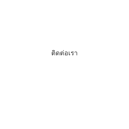
–
รีเทนเนอร์คืออะไร
–
คำแนะนำสำหรับการจัดฟัน
–
ฟันขาวถอดได้ แปะฟันขาว
–
ข้อดีของการจัดฟันแบบดามอน
ติดต่อเรา
038-416817
038-416779
080-5920773
086-8199418
096-3050765