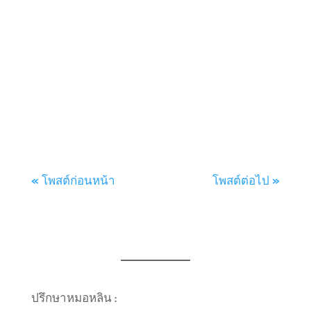
ราคาฟันปลอมชนิดติดแน่น เรียนคุณหมอ
หนูอยากทราบราคาฟันปลอมชนิดติดแน่น...
« โพสต์ก่อนหน้า
โพสต์ต่อไป »
ปรึกษาหมอหลิน :