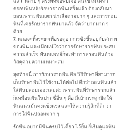
แล้ว หลาย ๆ ครั้งที่หมอพบเจอ คนไข้ไม่ได้ทำ
ครอบฟันหลังรักษารากฟันเสร็จแล้ว ต้องกลับมา
ถอนเพราะฟันแตก น่าเสียดายมาก ๆ และการถอน
ฟันที่เคยรักษารากฟันมาแล้ว จัดว่ายากมาก ๆ
ด้วย
หมอจะทิ้งระยะเพื่อรอดูอาการซึ่งขึ้นอยู่กับสภาพ
ของฟัน และเมื่อแน่ใจว่าการรักษารากฟันประสบ
ความสำเร็จ ทันตแพทย์ก็จะทำการครอบฟันด้วย
วัสดุตามความเหมาะสม
สุดท้ายนี้ การรักษารากฟัน คือ วิธีรักษาที่สามารถ
เก็บรักษาฟันไว้ใช้งานได้ต่อไป ดีกว่าถอนฟันแล้ว
ใส่ฟันปลอมเยอะเลยค่ะ เพราะฟันที่รักษารากแล้ว
ก็เหมือนฟันในปากซี่อื่น ๆ คือ มีเบ้ากระดูกยึดให้
ฟันแน่นมั่นคงแข็งแรง และให้ความรู้สึกที่ดีกว่า
การใส่ฟันปลอมมาก ๆ
รักฟัน อยากมีฟันครบไว้เคี้ยว ไว้ยิ้ม ก็เริ่มดูแลฟัน