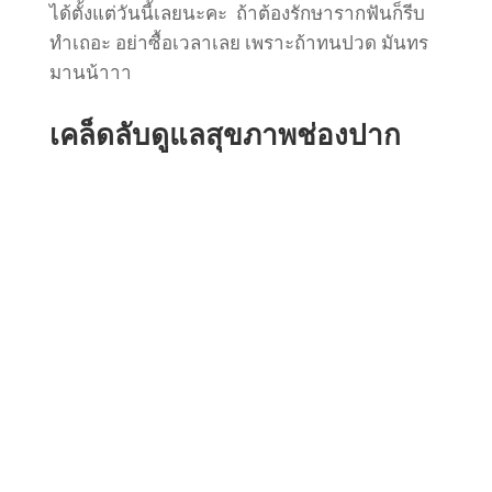
ได้ตั้งแต่วันนี้เลยนะคะ ถ้าต้องรักษารากฟันก็รีบ
ทำเถอะ อย่าซื้อเวลาเลย เพราะถ้าทนปวด มันทร
มานน้าาา
เคล็ดลับดูแลสุขภาพช่องปาก
การอุดฟันอมัลกัม ทันตแพทย์มักจะใช้สำหรับ
อุดฟันหลังที่เรียกว่าฟันกราม...