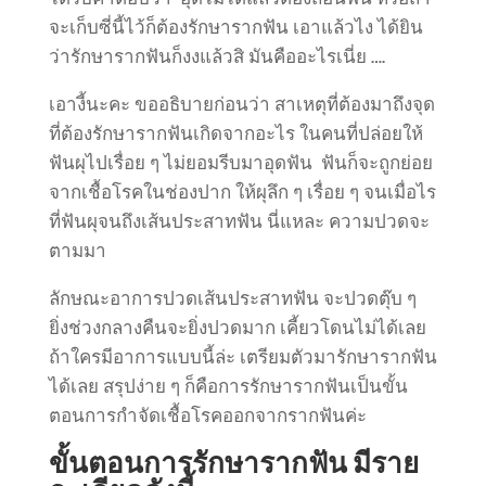
จะเก็บซี่นี้ไว้ก็ต้องรักษารากฟัน เอาแล้วไง ได้ยิน
ว่ารักษารากฟันก็งงแล้วสิ มันคืออะไรเนี่ย ….
เอางี้นะคะ ขออธิบายก่อนว่า สาเหตุที่ต้องมาถึงจุด
ที่ต้องรักษารากฟันเกิดจากอะไร ในคนที่ปล่อยให้
ฟันผุไปเรื่อย ๆ ไม่ยอมรีบมาอุดฟัน ฟันก็จะถูกย่อย
จากเชื้อโรคในช่องปาก ให้ผุลึก ๆ เรื่อย ๆ จนเมื่อไร
ที่ฟันผุจนถึงเส้นประสาทฟัน นี่แหละ ความปวดจะ
ตามมา
ลักษณะอาการปวดเส้นประสาทฟัน จะปวดตุ๊บ ๆ
ยิ่งช่วงกลางคืนจะยิ่งปวดมาก เคี้ยวโดนไม่ได้เลย
ถ้าใครมีอาการแบบนี้ล่ะ เตรียมตัวมารักษารากฟัน
ได้เลย สรุปง่าย ๆ ก็คือการรักษารากฟันเป็นขั้น
ตอนการกำจัดเชื้อโรคออกจากรากฟันค่ะ
ขั้นตอนการรักษารากฟัน มีราย