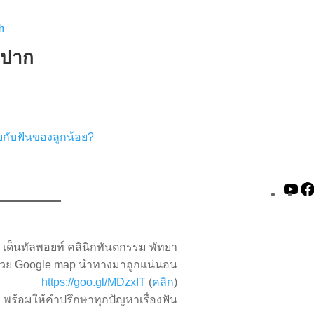
h
งปาก
ยกับฟันของลูกน้อย?
Yo
เด็นทัลพอยท์ คลินิกทันตกรรม พัทยา
้วย Google map นำทางมาถูกแน่นอน
https://goo.gl/MDzxIT
(
คลิก
)
ก พร้อมให้คำปรึกษาทุกปัญหาเรื่องฟัน