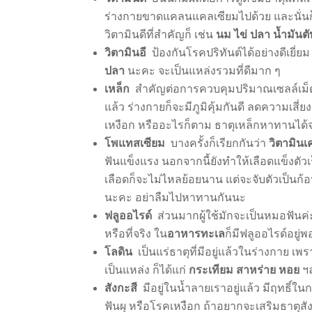
ร่างกายขาดแคลนแคลเซียมไปด้วย และนั่นก็จ
วิตามินดีที่สำคัญก็ เช่น
นม ไข่ ปลา น้ำมันต
วิตามินอี
ป้องกันโรคปริทันต์ได้อย่างดีเยี่
ปลา
นะคะ จะเป็นแหล่งรวมที่ดีมาก ๆ
เหล็ก
สำคัญต่อการควบคุมปริมาณเซลล์เม็ดเ
แล้ว ร่างกายก็จะมีภูมิคุ้มกันดี ลดความเสี่
เหงือก หรืออะไรก็ตาม ธาตุเหล็กหาทานได
โพแทสเซียม
บางครั้งก็เรียกกันว่า
วิตามินเ
ฟันแข็งแรง นอกจากนี้ยังทำให้เลือดแข็งตัว
เลือดก็จะไม่ไหลย้อยนาน แต่จะจับตัวเป็นก้
นะคะ อย่าลืมไปหาทานกันนะ
ฟลูออไรด์
ส่วนมากผู้ใช้มักจะเป็นหมอฟันค่ะ
หรือที่จริง ใน
อาหารทะเล
ก็มีฟลูออไรด์อยู
โลดิน
เป็นแร่ธาตุที่มีอยู่แล้วในร่างกาย เพ
เป็นแหล่ง ก็ได้แก่
กระเทียม สาหร่าย หอย
ฯ
สังกะสี
มีอยู่ในน้ำลายเราอยู่แล้ว มีฤทธิ์ใน
ฟันผุ หรือโรคเหงือก ถ้าอยากจะเสริมธาตุสั