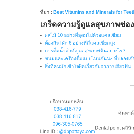
ที่มา :
Best Vitamins and Minerals for Teet
เกร็ดความรู้ดูแลสุขภาพช่อ
ผลไม้ 10 อย่างที่อุดมไปด้วยแคลเซียม
ต้องกิน! ผัก 6 อย่างที่มีแคลเซียมสูง
การดื่มน้ำสำคัญต่อสุขภาพฟันอย่างไร?
ขนมและเครื่องดื่มแบบไหนกันนะ ที่ปลอดภั
สิ่งที่คนมักเข้าใจผิดเกี่ยวกับอาการเสียวฟัน
ปรึกษาหมอหลิน :
038-416-779
ค้นหาด
038-416-817
096-305-0765
Dental point คลินิ
Line ID :
@dppattaya.com