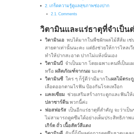
เกร็ดความรู้ดูแลสุขภาพช่องปาก
Comments
วิตามินและแร่ธาตุที่จำเป็นต
วิตามินเอ
พบได้มากในพืชผักผลไม้สีส้ม เช
สายตาเท่านั้นนะคะ แต่ยังช่วยให้การไหลเ
ทำให้ปากสะอาด ปากไม่แห้งนั่นเอง
วิตามินบี
จำเป็นมาก โดยเฉพาะคนที่เป็นแผ
หรือ
ผลิตภัณฑ์จากนม
นะคะ
วิตามินซี
ใคร ๆ ก็รู้ดีว่ามีมากใน
ผลไม้ตระก
เลือดออกตามไรฟัน ป้องกันโรคเหงือก
แคลเซียม
ช่วยเสริมสร้างกระดูกและฟันให้
ปลาซาร์ดีน
พวกนี้ค่ะ
ฟอสฟอรัส
เป็นอีกแร่ธาตุที่สำคัญ จะว่าเป็
ไม่สามารถดูดซึมได้อย่างเต็มประสิทธิภาพ
เกิร์ต ถั่ว เนื้อสัตว์สีแดง
วิตามินดี
อันนี้ก็มีผลต่อการดูดซึมธาตุแคลเซ