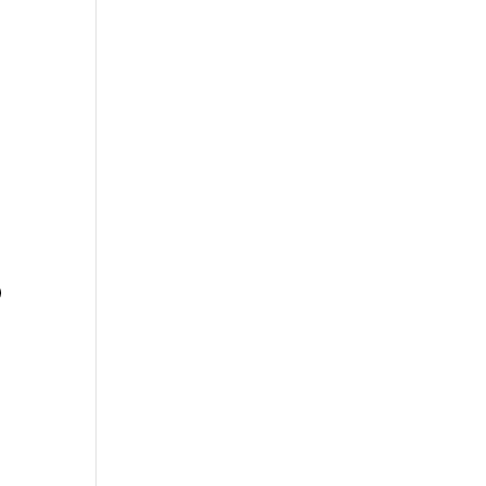
uTube
Facebook