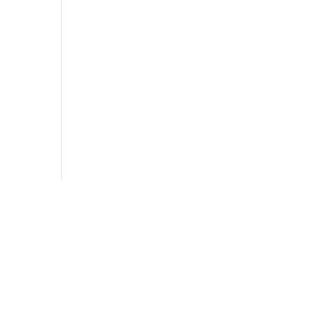
ม
ติดต่อเรา
038-416817