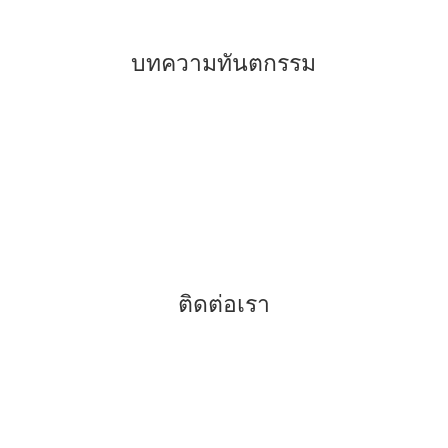
–
การฝังรากเทียม
บทความทันตกรรม
–
รีเทนเนอร์คืออะไร
–
คำแนะนำสำหรับการจัดฟัน
–
ฟันขาวถอดได้ แปะฟันขาว
–
ข้อดีของการจัดฟันแบบดามอน
ติดต่อเรา
038-416817
038-416779