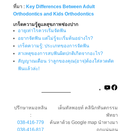
ที่มา :
Key Differences Between Adult
Orthodontics and Kids Orthodontics
เกร็ดความรู้ดูแลสุขภาพช่องปาก
อายุเท่าไรควรเริ่มจัดฟัน
อยากจัดฟัน แต่ไม่รู้จะเริ่มต้นอย่างไร?
เกร็ดความรู้: ประเภทของการจัดฟัน
สาเหตุของการสบฟันผิดปกติเกิดจากอะไร?
สัญญาณเตือน ว่าลูกของคุณ(อาจ)ต้องใส่ลวดดัด
ฟันแล้วล่ะ!
YouTube
Faceb
ปรึกษาหมอหลิน
เด็นทัลพอยท์ คลินิกทันตกรรม
:
พัทยา
038-416-779
ค้นหาด้วย Google map นำทางมา
038-416-817
ถูกแน่นอน