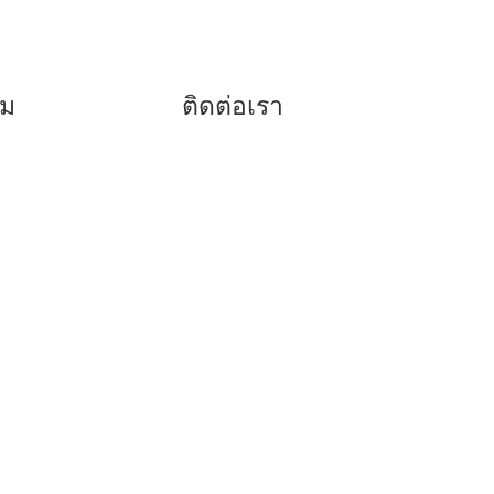
รม
ติดต่อเรา
038-416817
ด
038-416779
080-5920773
086-8199418
096-3050765
บ
คลิก
Facebook
คลิก Line @dppattaya.com