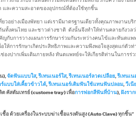
ิการเกี่ยวกับงานทันตกรรมทั้งทันตกรรมที่เกี่ยวกับความงามแ
และความสะอาดของอุปกรณ์ที่ต้องใช้ทุกชิ้น
องเที่ยวอย่างเมืองพัทยา แต่เรามีมาตรฐานเดียวทั้งคุณภาพงา
กันทั้งคนไทย และชาวต่างชาติ ดังนั้นจึงทำให้ท่านคลายกังวลว่า
ัญกับการวางแผนการรักษาร่วมกันระหว่างคนไข้และทันตแพท
เพื่อให้การรักษาเกิดประสิทธิภาพและความพึงพอใจสูงสุดแก่ตั
องปากเพิ่มเติมภายหลัง ทันตแพทย์จะให้เกียรติท่านในการร่วม
่น),
จัดฟันแบบใส
,
รีเทนเนอร์ใส
,
รีเทนเนอร์ลวดเปลือย
,
รีเทนเนอ
ร์แบบใส่เคี้ยวข้าวได้
,
รีเทนเนอร์เติมฟันใช้แทนฟันปลอม
,
วีเน
ิต คัสตัมเทรย์ (custome tray) เพื่อ
การฟอกสีฟันที่บ้าน
),
ฝังราก
ชื้อ ด้วยเครื่องในระบบฆ่าเชื้อแรงดันสูง (Auto Clave) ทุกชิ้น”