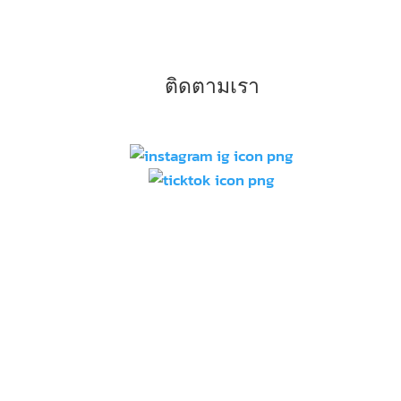
ติดตามเรา
–
ท
แบ
–
ท
–
ท
สว
–
ก