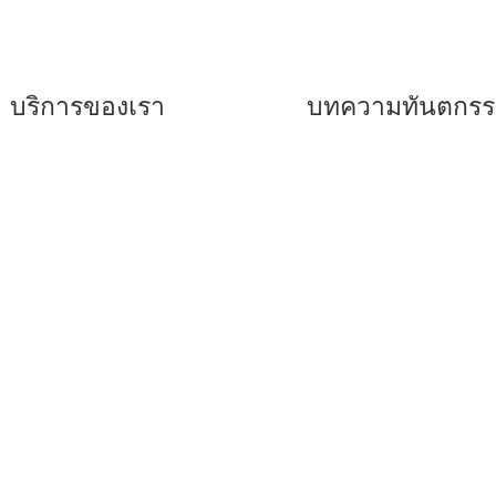
บริการของเรา
บทความทันตกร
ันตกรรมจัดฟันแบบเหล็ก
–
รีเทนเนอร์คืออะไร
บใส
–
คำแนะนำสำหรับการจั
ันตกรรมเพื่อการรักษา
ฟัน
ันตกรรมเพื่อความ
–
ฟันขาวถอดได้ แปะฟัน
ยงาม
ขาว
ารฝังรากเทียม
–
ข้อดีของการจัดฟันแบ
ดามอน