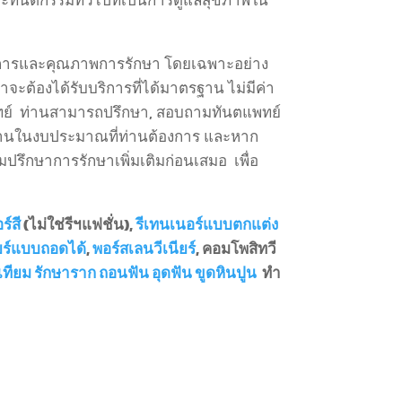
ละทันตกรรมทั่วไปที่เป็นการดูแลสุขภาพใน
นบริการและคุณภาพการรักษา โดยเฉพาะอย่าง
จะต้องได้รับบริการที่ได้มาตรฐาน ไม่มีค่า
ย์ ท่านสามารถปรึกษา, สอบถามทันตแพทย์
วท่านในงบประมาณที่ท่านต้องการ และหาก
ปรึกษาการรักษาเพิ่มเติมก่อนเสมอ เพื่อ
ร์สี
(ไม่ใช่รีฯแฟชั่น),
รีเทนเนอร์แบบตกแต่ง
ียร์แบบถอดได้
,
พอร์สเลนวีเนียร์
, คอมโพสิทวี
เทียม
รักษาราก
ถอนฟัน
อุดฟัน
ขูดหินปูน
ทำ