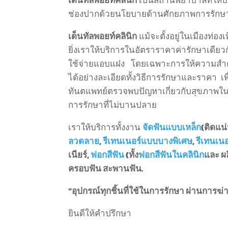
เด็นทัลพอยท์คลินิก
เป็นสถานพยาบาลที่ให้บร
ช่องปากด้วยนโยบายด้านศักยภาพการรักษา 
เด็นทัลพอยท์คลินิก
แม้จะตั้งอยู่ในเมืองท่
ยิ่งเราให้บริการในอัตราราคาค่ารักษาเดียว
ใช้จ่ายแอบแฝง โดยเฉพาะการให้ความสำค
ได้อย่างละเอียดทั้งวิธีการรักษาและราคา 
ทันตแพทย์ตรวจพบปัญหาเกี่ยวกับสุขภาพในช่
การรักษาที่ไม่บานปลาย
เราให้บริการทั้งงาน
จัดฟันแบบเหล็ก
(ติดแน
ลวดลาย
,
รีเทนเนอร์แบบบางพิเศษ
,
รีเทนเนอ
เนียร์,
ฟอกสีฟัน
(ทั้ง
ฟอกสีฟันในคลินิก
และ ผล
ครอบฟัน สะพานฟัน.
“อุปกรณ์ทุกชิ้นที่ใช้ในการรักษา ผ่านการฆ่าเ
ยินดีให้คำปรึกษา