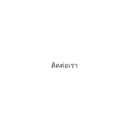
–
รีเทนเนอร์คืออะไร
–
คำแนะนำสำหรับการจัดฟัน
–
ฟันขาวถอดได้ แปะฟันขาว
–
ข้อดีของการจัดฟันแบบดามอน
ติดต่อเรา
038-416817
038-416779
080-5920773
086-8199418