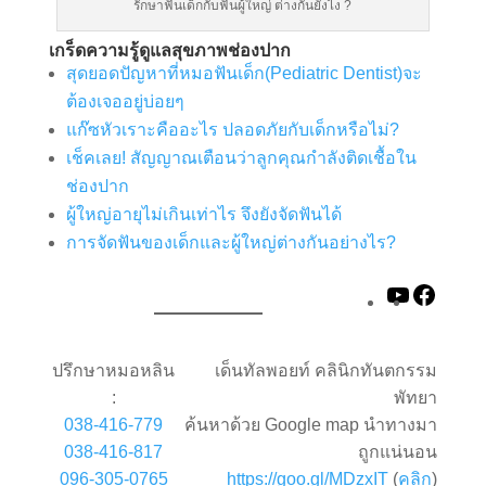
รักษาฟันเด็กกับฟันผู้ใหญ่ ต่างกันยังไง ?
เกร็ดความรู้ดูแลสุขภาพช่องปาก
สุดยอดปัญหาที่หมอฟันเด็ก(Pediatric Dentist)จะ
ต้องเจออยู่บ่อยๆ
แก๊ซหัวเราะคืออะไร ปลอดภัยกับเด็กหรือไม่?
เช็คเลย! สัญญาณเตือนว่าลูกคุณกำลังติดเชื้อใน
ช่องปาก
ผู้ใหญ่อายุไม่เกินเท่าไร จึงยังจัดฟันได้
การจัดฟันของเด็กและผู้ใหญ่ต่างกันอย่างไร?
YouTube
Faceb
ปรึกษาหมอหลิน
เด็นทัลพอยท์ คลินิกทันตกรรม
:
พัทยา
038-416-779
ค้นหาด้วย Google map นำทางมา
038-416-817
ถูกแน่นอน
096-305-0765
https://goo.gl/MDzxIT
(
คลิก
)