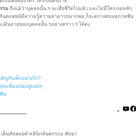
ช้กัดเป็นฟันของใคร ใครเป็นคนร้าย
กรรม
ถึงแม้ว่าบุคคลนั้น ๆ จะเสียชีวิตไปแล้ว และไม่มีใครเจอหลัก
่ถ้าทันตแพทย์มีความรู้ความสามารถมากพอ ก็จะตรวจสอบสภาพฟัน
เมินอายุของบุคคลนั้น ๆอย่างคร่าว ๆ ได้ค่ะ
ำคัญกับเด็กอย่างไร?
t)จะต้องเจออยู่บ่อยๆ
ฟัน
Yo
เด็นทัลพอยท์ คลินิกทันตกรรม พัทยา