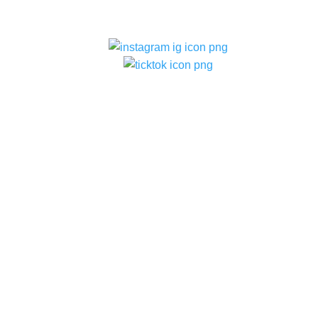
–
ท
แบ
–
ท
–
ท
สว
–
ก