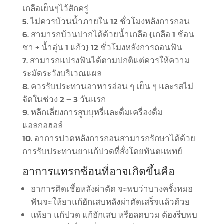
เกลือเย็นๆไว้สักครู่
ไม่ควรบ้วนน้ำภายใน 12 ชั่วโมงหลังการถอน
สามารถบ้วนปากได้ด้วยน้ำเกลือ (เกลือ 1 ช้อน
ชา + น้ำอุ่น 1 แก้ว) 12 ชั่วโมงหลังการถอนฟัน
สามารถแปรงฟันได้ตามปกติแต่ควรให้ความ
ระมัดระวังบริเวณแผล
ควรรับประทานอาหารอ่อน ๆ เย็น ๆ และรสไม่
จัดในช่วง 2 – 3 วันแรก
หลีกเลี่ยงการสูบบุหรี่และดื่มเครื่องดื่ม
แอลกอฮอล์
อาการปวดหลังการถอนสามารถรักษาได้ด้วย
การรับประทานยาแก้ปวดที่สั่งโดยทันตแพทย์
อาการแทรกซ้อนที่อาจเกิดขึ้นคือ
อาการติดเชื้อหลังผ่าตัด จะพบว่าบางครั้งหมอ
ฟันจะให้ยาแก้อักเสบหลังผ่าตัดเสร็จแล้วด้วย
แพ้ยา แก้ปวด แก้อักเสบ หรือลดบวม ต้องรีบพบ