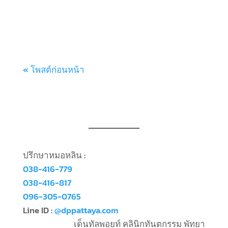
คงจะเคยได้ยินคําพูดติดปาก 2 คำนี้ผ่านหูมา
บ้างแล้วนะคะ...
« โพสต์ก่อนหน้า
ปรึกษาหมอหลิน :
038-416-779
038-416-817
096-305-0765
Line ID :
@dppattaya.com
เด็นทัลพอยท์ คลินิกทันตกรรม พัทยา