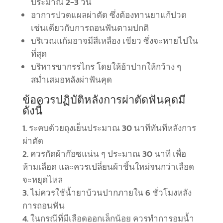
ประมาณ 2-3 วัน
อาการปวดแผลผ่าตัด ซึ่งต้องทานยาแก้ปวด
เช่นเดียวกับการถอนฟันตามปกติ
บริเวณแก้มอาจมีสีเหลือง เขียว ซึ่งจะหายไปใน
ที่สุด
บริหารขากรรไกร โดยให้อ้าปากให้กว้าง ๆ
สม่ำเสมอหลังผ่าฟันคุด
ข้อควรปฏิบัติหลังการผ่าตัดฟันคุดมี
ดังนี้
ระคบด้วยถุงเย็นประมาณ 30 นาทีทันทีหลังการ
ผ่าตัด
ควรกัดผ้าก๊อซแน่น ๆ ประมาณ 30 นาที เพื่อ
ห้ามเลือด และควรเปลี่ยนผ้าชิ้นใหม่จนกว่าเลือด
จะหยุดไหล
ไม่ควรใช้น้ำยาบ้วนปากภายใน 6 ชั่วโมงหลัง
การถอนฟัน
ในกรณีที่มีเลือดออกเล็กน้อย ควรทำการอมน้ำ