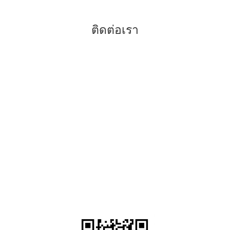
–
ข้อดีของการจัดฟันแบบดามอน
ติดต่อเรา
038-416817
038-416779
080-5920773
086-8199418
096-3050765
คลิก
Facebook
คลิก Line @dppattaya.com