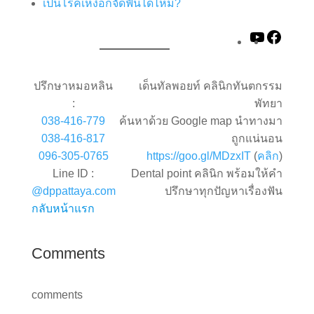
เป็นโรคเหงือกจัดฟันได้ไหม?
YouTube
Faceb
ปรึกษาหมอหลิน
เด็นทัลพอยท์ คลินิกทันตกรรม
:
พัทยา
038-416-779
ค้นหาด้วย Google map นำทางมา
038-416-817
ถูกแน่นอน
096-305-0765
https://goo.gl/MDzxIT
(
คลิก
)
Line ID :
Dental point คลินิก พร้อมให้คำ
@dppattaya.com
ปรึกษาทุกปัญหาเรื่องฟัน
กลับหน้าแรก
Comments
comments