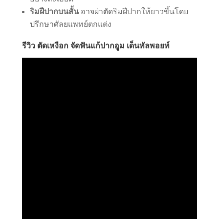
ริมฝีปากบนสั้น
อาจผ่าตัดริมฝีปากให้ยาวขึ้นโดย
ปรึกษาศัลยแพทย์ตกแต่ง
รีวิว ตัดเหงือก จัดฟันแก้ปากอูม เด็นทัลพอยท์