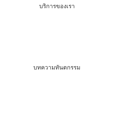
บริการของเรา
–
ทันตกรรมจัดฟันแบบเหล็ก แบบใส
–
ทันตกรรมเพื่อการรักษา
–
ทันตกรรมเพื่อความสวยงาม
–
การฝังรากเทียม
บทความทันตกรรม
–
รีเทนเนอร์คืออะไร
–
คำแนะนำสำหรับการจัดฟัน
–
ฟันขาวถอดได้ แปะฟันขาว