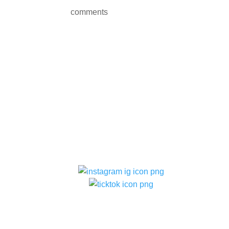
comments
ติดตามเรา
–
ท
แบ
–
ท
–
ท