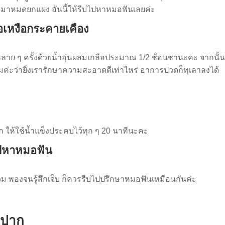
กมาหมดยกแผง อันนี้ให้รีบไปหาหมอฟันเลยค่ะ
่อเหงือกระคายเคือง
ละหลาย ๆ ครั้งด้วยน้ำอุ่นผสมเกลือประมาณ 1/2 ช้อนชานะคะ จากนั้
มค่ะว่ายิ่งเรารักษาความสะอาดดีเท่าไหร่ อาการปวดก็ทุเลาลงได้
งแรก ให้ใช้น้ำแข็งประคบไว้ทุก ๆ 20 นาทีนะคะ
ไปหาหมอฟัน
กบวม พองจนรู้สึกเจ็บ ก็ควรรีบไปปรึกษาหมอฟันเหมือนกันค่ะ
งปาก