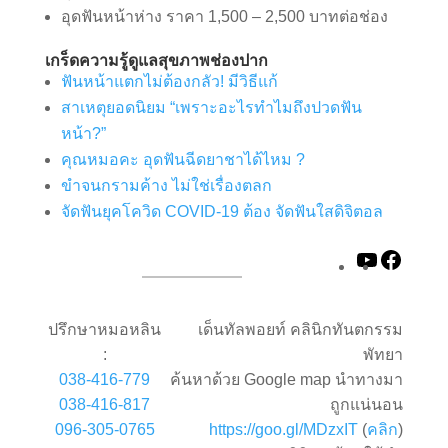
อุดฟันหน้าห่าง ราคา 1,500 – 2,500 บาทต่อช่อง
เกร็ดความรู้ดูแลสุขภาพช่องปาก
ฟันหน้าแตกไม่ต้องกลัว! มีวิธีแก้
สาเหตุยอดนิยม “เพราะอะไรทำไมถึงปวดฟัน
หน้า?”
คุณหมอคะ อุดฟันฉีดยาชาได้ไหม ?
ขำจนกรามค้าง ไม่ใช่เรื่องตลก
จัดฟันยุคโควิด COVID-19 ต้อง จัดฟันใสดิจิตอล
YouTube
Faceb
ปรึกษาหมอหลิน
เด็นทัลพอยท์ คลินิกทันตกรรม
:
พัทยา
038-416-779
ค้นหาด้วย Google map นำทางมา
038-416-817
ถูกแน่นอน
096-305-0765
https://goo.gl/MDzxIT
(
คลิก
)