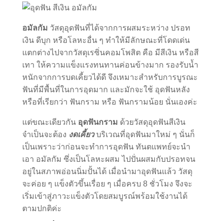
อมัลกัม
วัสดุอุดฟันที่ได้จากการผสมระหว่าง ปรอท
เงิน ดีบุก หรือโลหะอื่น ๆ ทำให้มีลักษณะที่โดดเด่น
แตกต่างไปจากวัสดุเรซิ่นคอมโพสิต คือ มีสีเงิน หรือสี
เทา ให้ความแข็งแรงทนทานค่อนข้างมาก รองรับน้ำ
หนักจากการบดเคี้ยวได้ดี จึงเหมาะสำหรับการบูรณะ
ฟันที่มีพื้นที่ในการอุดมาก และมักจะใช้ อุดฟันหลัง
หรือที่เรียกว่า ฟันกราม หรือ ฟันกรามน้อย นั่นเองค่ะ
แต่ขณะเดียวกัน
อุดฟันกราม
ด้วยวัสดุอุดฟันสีเงิน
จำเป็นจะต้อง
งดเคี้ยว
บริเวณที่อุดฟันมาใหม่ ๆ นั่นก็
เป็นเพราะว่าก่อนจะทำการอุดฟัน ทันตแพทย์จะนำ
เอา อมัลกัม ซึ่งเป็นโลหะผสม ไปปั่นผสมกับปรอทจน
อยู่ในสภาพอ่อนนิ่มปั้นได้ เมื่อนำมาอุดฟันแล้ว วัสดุ
จะค่อย ๆ แข็งตัวขึ้นเรื่อย ๆ เมื่อครบ 8 ชั่วโมง จึงจะ
เริ่มเข้าสู่ภาวะแข็งตัวโดยสมบูรณ์พร้อมใช้งานได้
ตามปกติค่ะ