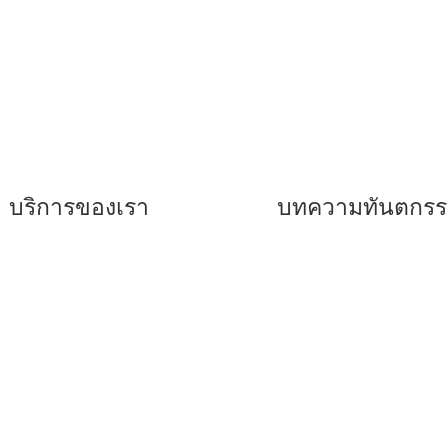
บริการของเรา
บทความทันตกร
ันตกรรมจัดฟันแบบเหล็ก
–
รีเทนเนอร์คืออะไร
บใส
–
คำแนะนำสำหรับการจัด
ันตกรรมเพื่อการรักษา
–
ฟันขาวถอดได้ แปะฟันข
ันตกรรมเพื่อความ
–
ข้อดีของการจัดฟันแบบ
ยงาม
มอน