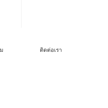
รม
ติดต่อเรา
038-416817
ฟัน
038-416779
าว
080-5920773
ดา
086-8199418