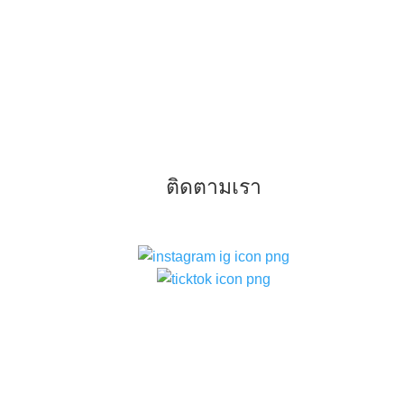
ติดตามเรา
–
ท
แบ
–
ท
–
ท
สว