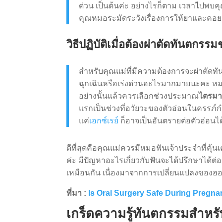
ด่วน เป็นต้นค่ะ อย่างไรก็ตาม เวลาไปพบคุณห
คุณหมอระมัดระวังเรื่องการให้ยาและคอยด
วิธีปฏิบัติเมื่อต้องผ่าตัดทันตกรรม
สำหรับคุณแม่ที่มีความต้องการจะผ่าตัดทันต
ฉุกเฉินหรือเร่งด่วนอะไรมากมายนะคะ หม
อย่างนั้นแล้วควรเลือกช่วงประมาณ
ไตรมา
แรกเป็นช่วงที่อวัยวะของตัวอ่อนในครรภ์กำล
แค่
เอกซ์เรย์
ก็อาจเป็นอันตรายต่อตัวอ่อนได
ดีที่สุดคือคุณแม่ควรมีหมอฟันเจ้าประจำที่คุ้นเคย
ค่ะ มีปัญหาอะไรเกี่ยวกับฟันจะได้ปรึกษาได้ต่อ
เหมือนกัน เนื่องมาจากการเปลี่ยนแปลงของฮอร์โ
ที่มา :
Is Oral Surgery Safe During Pregn
เกร็ดความรู้ทันตกรรมสำหรั