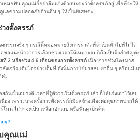
มอฟัน คุณแม่ก็อย่าลืมแจ้งด้วยนะคะว่าตั้งครรภ์อยู่ เพื่อที่จะให้
ูแลความปลอดภัยด้านอื่น ๆ ให้เป็นพิเศษค่ะ
ช่วงตั้งครรภ์
กรรมจริง ๆ กรณีนี้หมอหมายถึงการผ่าตัดที่จำเป็นทั่วไปที่ไม่ได้
อขอแนะนำว่าการเลือกช่วงเวลาให้เหมาะสมก็ถือเป็นสิ่งสำคัญค่
สที่
2 หรือช่วง 4-6 เดือน
ของการตั้งครรภ์
เนื่องจากช่วงไตรมาส
ังเจริญเติบโตอย่างเต็มที่ ดังนั้นการใช้ยาสลบ ยาอื่น ๆ หรือแม้แต
้ค่ะ
กันเป็นอย่างดี เวลาที่รู้ตัวว่าเริ่มตั้งครรภ์แล้ว ก็ให้แจ้งเอาไว้เลย
เนื่อง เพราะบางครั้งการตั้งครรภ์ก็มีผลข้างเคียงต่อสุขภาพปากได้
มน ไม่ว่าจะเป็น เหงือกอักเสบ หรือฟันผุ เป็นต้น
ancy?
บคุณแม่