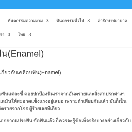
ก
ทันตกรรมความงาม
ทันตกรรมทั่วไป
ค่ารักษาพยาบาล
เรา
ไทย
อบฟัน(Enamel)
รู้เกี่ยวกับเคลือบฟัน(Enamel)
องฟันแต่ละซี่ คอยปกป้องฟันเราจากอันตรายและสิ่งสกปรกต่างๆ
ดูแลมันให้สะอาดแข็งแรงอยู่เสมอ เพราะถ้าเทียบกันแล้ว มันก็เป็น
อัตรายจากโจร ผู้ร้ายเลยทีเดียว
นอกจากแปรงฟัน ขัดฟันแล้ว ก็ควรจะรู้ข้อเท็จจริงบางอย่างเกี่ยวกับ