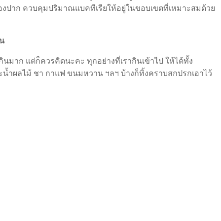
งปาก ควบคุมปริมาณแบคทีเรียให้อยู่ในขอบเขตที่เหมาะสมด้วย
ัน
าก แต่ก็ควรคิดนะคะ ทุกอย่างที่เรากินเข้าไป ให้ได้ทั้ง
าจะน้ำผลไม้ ชา กาแฟ ขนมหวาน ฯลฯ บ้างก็ทิ้งคราบสกปรกเอาไว้