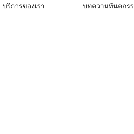
บริการของเรา
บทความทันตกร
ันตกรรมจัดฟันแบบเหล็ก
–
รีเทนเนอร์คืออะไร
บใส
–
คำแนะนำสำหรับการจัด
ันตกรรมเพื่อการรักษา
–
ฟันขาวถอดได้ แปะฟันข
ันตกรรมเพื่อความ
–
ข้อดีของการจัดฟันแบบ
ยงาม
มอน
ารฝังรากเทียม