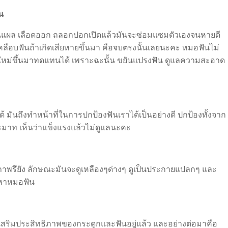
ทน
เป็นแผล เลือดออก ถลอกปอกเปิดแล้วมันจะซ่อมแซมตัวเองจนหายดี
คลือบฟันถ้าเกิดเสียหายขึ้นมา คือจบตรงนั้นเลยนะคะ หมอฟันไม่
ใหม่ขึ้นมาทดแทนได้ เพราะฉะนั้น ขยันแปรงฟัน ดูแลความสะอาด
ด้ มันถึงทำหน้าที่ในการปกป้องฟันเราได้เป็นอย่างดี ปกป้องทั้งจาก
ประมาท เห็นว่าแข็งแรงแล้วไม่ดูแลนะคะ
่อมสภาพรึยัง ลักษณะมันจะดูเหลืองๆด่างๆ ดูเป็นประกายแปลกๆ และ
ปหาหมอฟัน
เสริมประสิทธิภาพของกระดูกและฟันอยู่แล้ว และอย่างต่อมาคือ