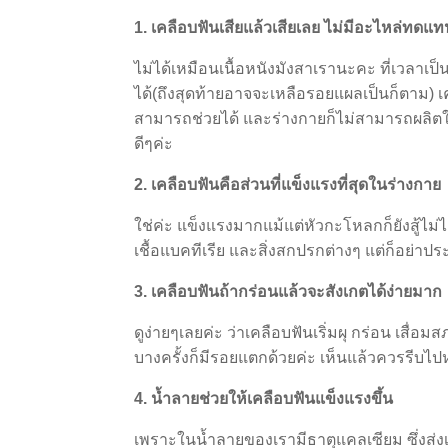
1. เคลือบฟันเสียแล้วเสียเลย ไม่มีอะไหล่ทดแ
ไม่ได้เหมือนเนื้อหนังมังสาเรานะคะ ที่เวลา
ได้(ถึงสุดท้ายอาจจะเหลือรอยแผลเป็นก็ตาม) เ
สามารถช่วยได้ และร่างกายก็ไม่สามารถผลิต
ดีๆค่ะ
2. เคลือบฟันคือส่วนที่แข็งแรงที่สุดในร่างกาย
ใช่ค่ะ แข็งแรงมากแม้แต่หัวกะโหลกก็ยังสู้ไม่ไ
เชื้อแบคทีเรีย และสิ่งสกปรกต่างๆ แต่ก็อย่า
3. เคลือบฟันถ้ากร่อนแล้วจะสังเกตได้ง่ายมาก
ดูง่ายๆเลยค่ะ ว่าเคลือบฟันเริ่มผุ กร่อน เสื
บางครั้งก็มีรอยแตกด้วยค่ะ เห็นแล้วควรรีบไ
4. น้ำลายช่วยให้เคลือบฟันแข็งแรงขึ้น
เพราะในน้ำลายของเรามีธาตุแคลเซียม ซึ่งส่ง