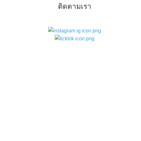
ติดตามเรา
–
ท
แบ
–
ท
–
ท
สว
–
ก