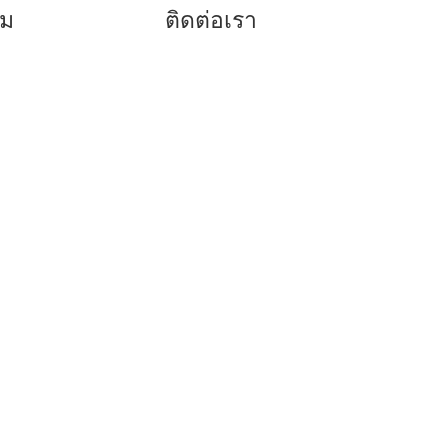
รม
ติดต่อเรา
038-416817
ฟัน
038-416779
าว
080-5920773
ดา
086-8199418
096-3050765
คลิก
Facebook
คลิก Line @dppattaya.com