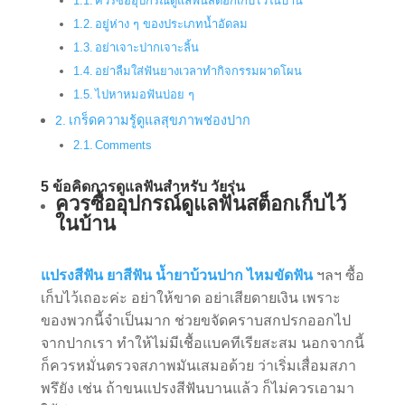
ควรซื้ออุปกรณ์ดูแลฟันสต็อกเก็บไว้ในบ้าน
อยู่ห่าง ๆ ของประเภทน้ำอัดลม
อย่าเจาะปากเจาะลิ้น
อย่าลืมใส่ฟันยางเวลาทำกิจกรรมผาดโผน
ไปหาหมอฟันบ่อย ๆ
เกร็ดความรู้ดูแลสุขภาพช่องปาก
Comments
5 ข้อคิดการดูแลฟันสำหรับ วัยรุ่น
ควรซื้ออุปกรณ์ดูแลฟันสต็อกเก็บไว้
ในบ้าน
แปรงสีฟัน ยาสีฟัน น้ำยาบ้วนปาก ไหมขัดฟัน
ฯลฯ ซื้อ
เก็บไว้เถอะค่ะ อย่าให้ขาด อย่าเสียดายเงิน เพราะ
ของพวกนี้จำเป็นมาก ช่วยขจัดคราบสกปรกออกไป
จากปากเรา ทำให้ไม่มีเชื้อแบคทีเรียสะสม นอกจากนี้
ก็ควรหมั่นตรวจสภาพมันเสมอด้วย ว่าเริ่มเสื่อมสภา
พรึยัง เช่น ถ้าขนแปรงสีฟันบานแล้ว ก็ไม่ควรเอามา