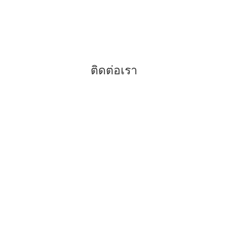
–
คำแนะนำสำหรับการจัดฟัน
–
ฟันขาวถอดได้ แปะฟันขาว
–
ข้อดีของการจัดฟันแบบดามอน
ติดต่อเรา
038-416817
038-416779
080-5920773
086-8199418
096-3050765
คลิก
Facebook