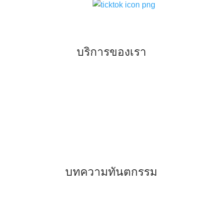
บริการของเรา
–
ทันตกรรมจัดฟันแบบเหล็ก แบบใส
–
ทันตกรรมเพื่อการรักษา
–
ทันตกรรมเพื่อความสวยงาม
–
การฝังรากเทียม
บทความทันตกรรม
–
รีเทนเนอร์คืออะไร