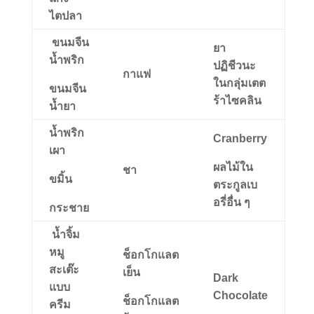
ไตปลา
ขนมจีน
ยา
น้ำพริก
ปฏิชีวนะ
กาแฟ
ในกลุ่มเตต
ขนมจีน
ร้าไซคลิน
น้ำยา
น้ำพริก
Cranberry
เผา
ผลไม้ใน
ชา
ขมิ้น
ตระกูลเบ
อรี่อื่น ๆ
กระชาย
น้ำจิ้ม
หมู
ช็อกโกแลต
สะเต๊ะ
เย็น
Dark
แบบ
Chocolate
ช็อกโกแลต
ครีม