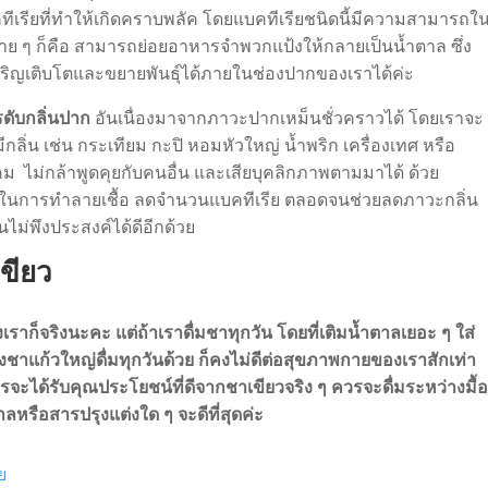
ีเรียที่ทำให้เกิดคราบพลัค โดยแบคทีเรียชนิดนี้มีความสามารถใ
ง่าย ๆ ก็คือ สามารถย่อยอาหารจำพวกแป้งให้กลายเป็นน้ำตาล ซึ่ง
จริญเติบโตและขยายพันธุ์ได้ภายในช่องปากของเราได้ค่ะ
รดับกลิ่นปาก
อันเนื่องมาจากภาวะปากเหม็นชั่วคราวได้ โดยเราจะ
ลิ่น เช่น กระเทียม กะปิ หอมหัวใหญ่ น้ำพริก เครื่องเทศ หรือ
คม ไม่กล้าพูดคุยกับคนอื่น และเสียบุคลิกภาพตามมาได้ ด้วย
วยในการทำลายเชื้อ ลดจำนวนแบคทีเรีย ตลอดจนช่วยลดภาวะกลิ่น
ไม่พึงประสงค์ได้ดีอีกด้วย
ขียว
ก็จริงนะคะ แต่ถ้าเราดื่มชาทุกวัน โดยที่เติมน้ำตาลเยอะ ๆ ใส่
ั่งชาแก้วใหญ่ดื่มทุกวันด้วย ก็คงไม่ดีต่อสุขภาพกายของเราสักเท่า
ะได้รับคุณประโยชน์ที่ดีจากชาเขียวจริง ๆ ควรจะดื่มระหว่างมื้
ลหรือสารปรุงแต่งใด ๆ จะดีที่สุดค่ะ
ย