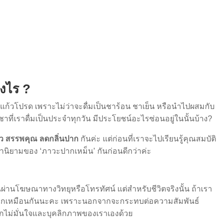
างไร ?
่มแก้วโปรด เพราะไม่ว่าจะดื่มเป็นชาร้อน ชาเย็น หรือนำไปผสมกับ
า ชาที่เราดื่มเป็นประจำทุกวัน มีประโยชน์อะไรซ่อนอยู่ในนั้นบ้าง?
ยว สรรพคุณ ลดกลิ่นปาก
กันค่ะ แต่ก่อนที่เราจะไปเรียนรู้คุณสมบัติ
นิยามของ ‘ภาวะปากเหม็น’ กันก่อนดีกว่าค่ะ
นผ่านโฆษณาทางวิทยุหรือโทรทัศน์ แต่สำหรับชีวิตจริงนั้น ถ้าเรา
่ออกเหมือนกันนะคะ เพราะนอกจากจะกระทบต่อความสัมพันธ์
ึกไม่มั่นใจและบุคลิกภาพของเราเองด้วย