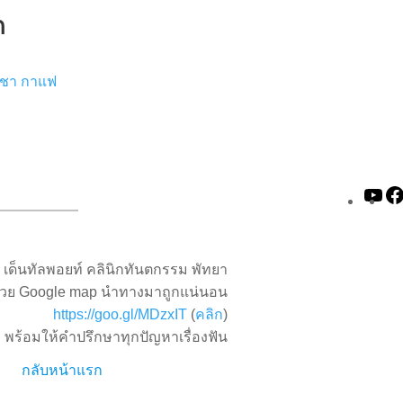
ก
ินชา กาแฟ
Yo
เด็นทัลพอยท์ คลินิกทันตกรรม พัทยา
้วย Google map นำทางมาถูกแน่นอน
https://goo.gl/MDzxIT
(
คลิก
)
ก พร้อมให้คำปรึกษาทุกปัญหาเรื่องฟัน
กลับหน้าแรก