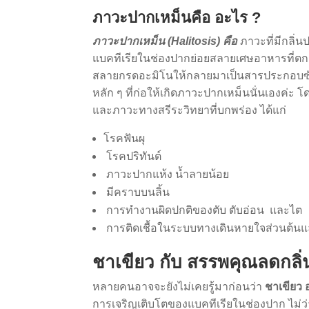
ภาวะปากเหม็นคือ อะไร ?
ภาวะปากเหม็น (Halitosis) คือ
ภาวะที่มีกลิ่
แบคทีเรียในช่องปากย่อยสลายเศษอาหารที่ตก
สลายกรดอะมิโนให้กลายมาเป็นสารประกอบซัลเฟอ
หลัก ๆ ที่ก่อให้เกิดภาวะปากเหม็นนั่นเองค่ะ
และภาวะทางสรีระวิทยาที่บกพร่อง ได้แก่
โรคฟันผุ
โรคปริทันต์
ภาวะปากแห้ง น้ำลายน้อย
มีคราบบนลิ้น
การทำงานผิดปกติของตับ ตับอ่อน และไต
การติดเชื้อในระบบทางเดินหายใจส่วนต้น
ชาเขียว กับ สรรพคุณลดกลิ
หลายคนอาจจะยังไม่เคยรู้มาก่อนว่า
ชาเขียว 
การเจริญเติบโตของแบคทีเรียในช่องปาก ไม่ว