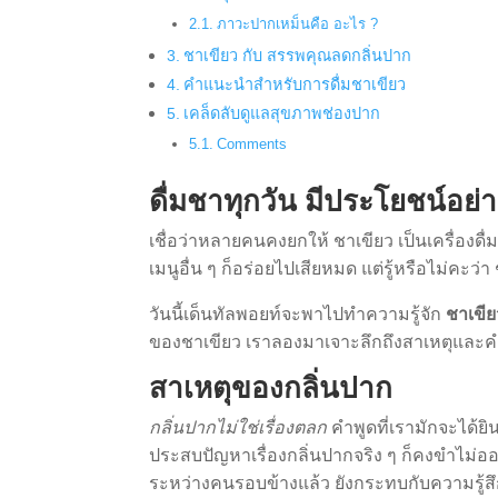
ภาวะปากเหม็นคือ อะไร ?
ชาเขียว กับ สรรพคุณลดกลิ่นปาก
คำแนะนำสำหรับการดื่มชาเขียว
เคล็ดลับดูแลสุขภาพช่องปาก
Comments
ดื่มชาทุกวัน มีประโยชน์อย่
เชื่อว่าหลายคนคงยกให้ ชาเขียว เป็นเครื่องดื
เมนูอื่น ๆ ก็อร่อยไปเสียหมด แต่รู้หรือไม่คะว่
วันนี้เด็นทัลพอยท์จะพาไปทำความรู้จัก
ชาเขี
ของชาเขียว เราลองมาเจาะลึกถึงสาเหตุและคำ
สาเหตุของกลิ่นปาก
กลิ่นปากไม่ใช่เรื่องตลก
คำพูดที่เรามักจะได้ยิ
ประสบปัญหาเรื่องกลิ่นปากจริง ๆ ก็คงขำไม
ระหว่างคนรอบข้างแล้ว ยังกระทบกับความรู้ส