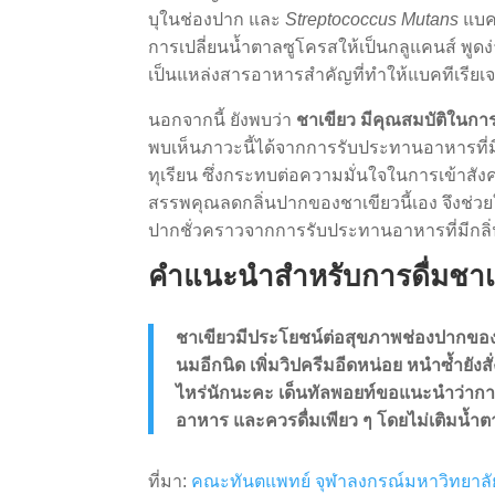
บุในช่องปาก และ
Streptococcus Mutans
แบคท
การเปลี่ยนน้ำตาลซูโครสให้เป็นกลูแคนส์ พูด
เป็นแหล่งสารอาหารสำคัญที่ทำให้แบคทีเรียเ
นอกจากนี้ ยังพบว่า
ชาเขียว มีคุณสมบัติในกา
พบเห็นภาวะนี้ได้จากการรับประทานอาหารที่มีก
ทุเรียน ซึ่งกระทบต่อความมั่นใจในการเข้าสัง
สรรพคุณลดกลิ่นปากของชาเขียวนี้เอง จึงช่
ปากชั่วคราวจากการรับประทานอาหารที่มีกลิ่น
คำแนะนำสำหรับการดื่มชาเ
ชาเขียวมีประโยชน์ต่อสุขภาพช่องปากของเรา
นมอีกนิด เพิ่มวิปครีมอีดหน่อย หนำซ้ำยังส
ไหร่นักนะคะ เด็นทัลพอยท์ขอแนะนำว่าการจ
อาหาร และควรดื่มเพียว ๆ โดยไม่เติมน้ำตา
ที่มา:
คณะทันตแพทย์ จุฬาลงกรณ์มหาวิทยาลั