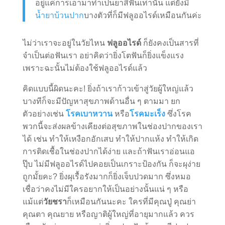
อยู่แค่การเอามาทำเป็นยาสีฟันเท่านั้น แต่ยังมี
น้ำยาบ้วนปาก
บางตัวที่ก็มีฟลูออไรด์เหมือนกันค่ะ
ไม่ว่าเราจะอยู่ในวัยไหน
ฟลูออไรด์
ก็ยังคงเป็นสารที่
จำเป็นต่อฟันเรา อย่าคิดว่ายิ่งโตฟันก็ยิ่งแข็งแรง
เพราะฉะนั้นไม่ต้องใช้ฟลูออไรด์แล้ว
คิดแบบนี้ผิดนะคะ! ยิ่งถ้าเราก้าวเข้าสู่วัยผู้ใหญ่แล้ว
บางทีก็จะมีปัญหาสุขภาพด้านอื่น ๆ ตามมา ยก
ตัวอย่างเช่น
โรคเบาหวาน
หรือ
โรคมะเร็ง
ซึ่งโรค
พวกนี้จะส่งผลข้างเคียงต่อสุขภาพในช่องปากของเรา
ได้ เช่น ทำให้เหงือกอักเสบ ทำให้ปากแห้ง ทำให้เกิด
การติดเชื้อในช่องปากได้ง่าย และถ้าฟันเราอ่อนแอ
ปุ๊บ ไม่มีฟลูออไรด์ไปคอยเป็นเกราะป้องกัน ก็จะผุง่าย
ถูกมั้ยคะ? ยิ่งผุเรื้อรังมากก็ยิ่งเจ็บปวดมาก ซึ่งหมอ
เชื่อว่าคงไม่มีใครอยากให้เป็นอย่างนั้นแน่ ๆ หรือ
แม้แต่
วัยชรา
ก็เหมือนกันนะคะ ใครที่มีคุณปู่ คุณย่า
คุณตา คุณยาย หรือญาติผู้ใหญ่ที่อายุมากแล้ว ควร