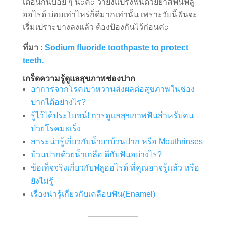
เตือนกันบ่อย ๆ นะคะ ว่ายิ่งแปรงฟันด้วยยาสีฟนฟลู
ออไรด์ บ่อยเท่าไหร่ก็ดีมากเท่านั้น เพราะวัยนี้ฟันจะ
เริ่มเปราะบางลงแล้ว ต้องป้องกันไว้ก่อนค่ะ
ที่มา :
Sodium fluoride toothpaste to protect
teeth.
เกร็ดความรู้ดูแลสุขภาพช่องปาก
อาการจากโรคเบาหวานส่งผลต่อสุขภาพในช่อง
ปากได้อย่างไร?
รู้ไว้ได้ประโยชน์! การดูแลสุขภาพฟันสำหรับคน
ป่วยโรคมะเร็ง
สาระน่ารู้เกี่ยวกับน้ำยาบ้วนปาก หรือ Mouthrinses
บ้วนปากด้วยน้ำเกลือ ดีกับฟันอย่างไร?
ข้อเท็จจริงเกี่ยวกับฟลูออไรด์ ที่คุณอาจรู้แล้ว หรือ
ยังไม่รู้
เรื่องน่ารู้เกี่ยวกับเคลือบฟัน(Enamel)