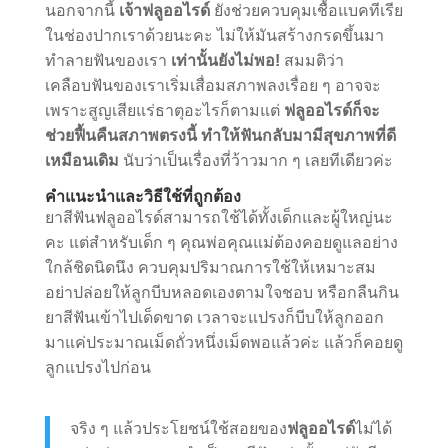
นอกจากนี้
เจ้าฟลูออไรด์
ยังช่วยควบคุมเชื้อแบคทีเรีย
ในช่องปากเราด้วยนะคะ ไม่ให้มันสร้างกรดขึ้นมา
ทำลายฟันของเรา
เท่านั้นยังไม่พอ!
สมมติว่า
เคลือบฟันของเราเริ่มเสื่อมสภาพลงเรื่อย ๆ อาจจะ
เพราะสูญเสียแร่ธาตุอะไรก็ตามแต่
ฟลูออไรด์ก็จะ
ช่วยฟื้นคืนสภาพตรงนี้ ทำให้ฟันกลับมามีสุขภาพที่ดี
เหมือนเดิม
นับว่าเป็นเรื่องที่ว้าวมาก ๆ เลยทีเดียวค่ะ
คำแนะนำและวิธีใช้ที่ถูกต้อง
ยาสีฟันฟลูออไรด์สามารถใช้ได้ทั้งเด็กและผู้ใหญ่นะ
คะ แต่สำหรับเด็ก ๆ คุณพ่อคุณแม่ต้องคอยดูแลอย่าง
ใกล้ชิดนิดนึง ควบคุมปริมาณการใช้ให้เหมาะสม
อย่าปล่อยให้ลูกบีบหลอดเองตามใจชอบ หรือกลืนกิน
ยาสีฟันเข้าไปเด็ดขาด เวลาจะแปรงก็บีบให้ลูกออก
มาแค่ประมาณเม็ดถั่วหนึ่งเม็ดพอแล้วค่ะ แล้วก็คอยดู
ลูกแปรงไปก่อน
จริง ๆ แล้วประโยชน์ใช้สอยของ
ฟลูออไรด์
ไม่ได้